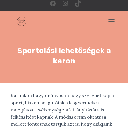
F
I
T
a
n
i
NAVIGÁC
c
s
k
Sportolási lehetőségek a
e
t
T
karon
b
a
o
o
g
k
Karunkon hagyományosan nagy szerepet kap a
sport, hiszen hallgatóink a kisgyermekek
o
r
mozgásos tevékenységének irányítására is
felkészítést kapnak. A módszertan oktatása
k
a
mellett fontosnak tartjuk azt is, hogy diákjaink