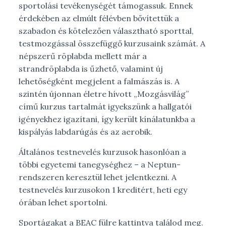
sportolási tevékenységét támogassuk. Ennek
érdekében az elmúlt félévben bővítettük a
m
szabadon és kötelezően választható sporttal,
testmozgással összefüggő kurzusaink számát. A
népszerű röplabda mellett már a
strandröplabda is űzhető, valamint új
lehetőségként megjelent a falmászás is. A
szintén újonnan életre hívott „Mozgásvilág”
című kurzus tartalmát igyekszünk a hallgatói
igényekhez igazítani, így került kínálatunkba a
kispályás labdarúgás és az aerobik.
Általános testnevelés kurzusok hasonlóan a
többi egyetemi tanegységhez – a Neptun-
rendszeren keresztül lehet jelentkezni. A
testnevelés kurzusokon 1 kreditért, heti egy
órában lehet sportolni.
Sportágakat a BEAC fülre kattintva találod meg.