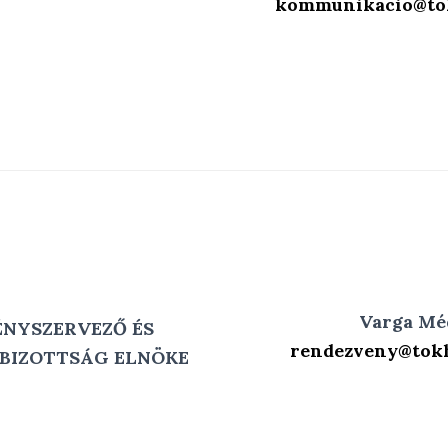
kommunikacio@tok
Varga Mé
ÉNYSZERVEZŐ ÉS
rendezveny@tokh
 BIZOTTSÁG ELNÖKE