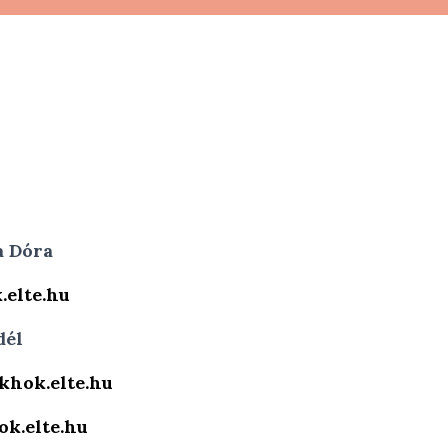
a Dóra
elte.hu
dél
khok.elte.hu
k.elte.hu