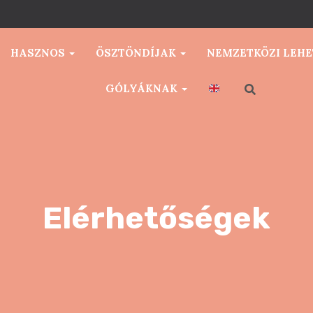
HASZNOS
ÖSZTÖNDÍJAK
NEMZETKÖZI LEH
GÓLYÁKNAK
Elérhetőségek