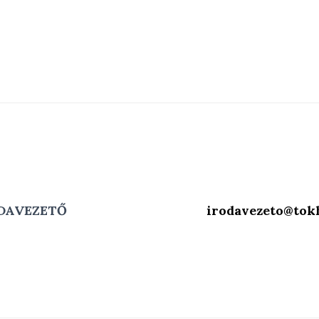
DAVEZETŐ
irodavezeto@tokh