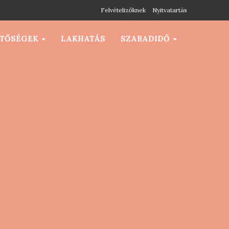
Felvételizőknek
Nyitvatartás
ETŐSÉGEK
LAKHATÁS
SZABADIDŐ