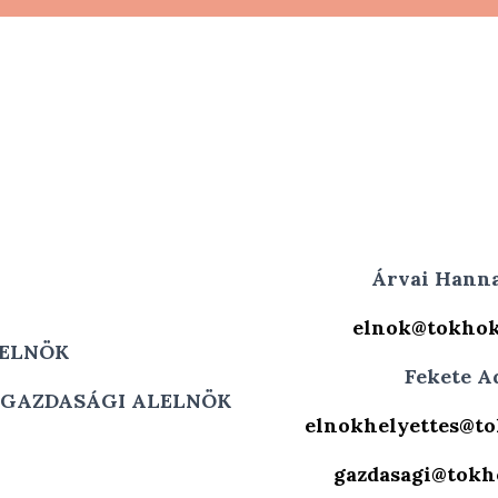
Árvai Hann
elnok@tokhok.
ELNÖK
Fekete A
 GAZDASÁGI ALELNÖK
elnokhelyettes@to
gazdasagi@tokho