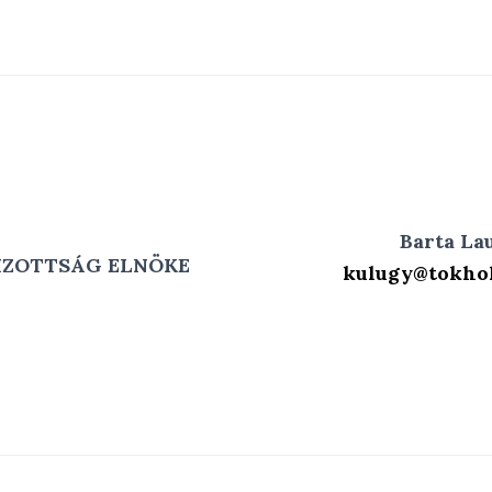
Barta La
IZOTTSÁG ELNÖKE
kulugy@tokhok