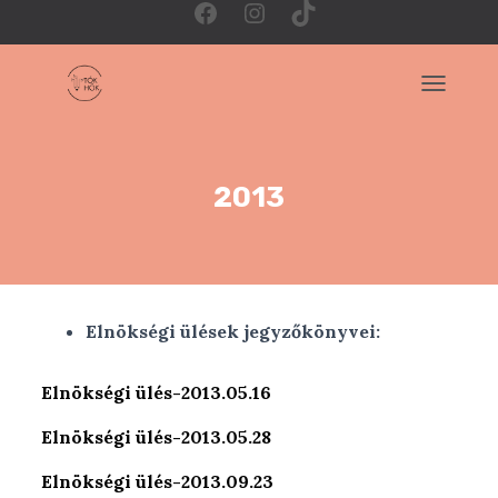
F
I
T
a
n
i
NAVIGÁC
c
s
k
2013
e
t
T
b
a
o
Elnökségi ülések jegyzőkönyvei:
o
g
k
Elnökségi ülés-2013.05.16
o
r
Elnökségi ülés-2013.05.28
k
a
Elnökségi ülés-2013.09.23