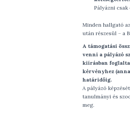
Pályázni csak 
Minden hallgató az
után részesül – a 
A támogatási össz
venni a pályázó s
kiírásban foglalt
kérvényhez (annak 
határidőig.
A pályázó képzését
tanulmányi és szoc
meg.