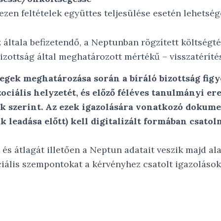
ezen feltételek együttes teljesülése esetén lehetség
 általa befizetendő, a Neptunban rögzített költségté
Bizottság által meghatározott mértékű – visszatéríté
egek meghatározása során a bíráló bizottság fig
zociális helyzetét, és előző féléves tanulmányi e
ak szerint. Az ezek igazolására vonatkozó dokum
leadása előtt) kell digitalizált formában csatoln
 és átlagát illetően a Neptun adatait veszik majd al
iális szempontokat a kérvényhez csatolt igazolások 