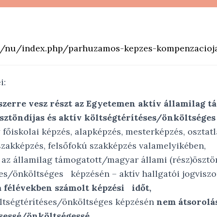
.hu/nu/index.php/parhuzamos-kepzes-kompenzacioj
i:
szerre vesz részt az Egyetemen aktív államilag 
ösztöndíjas és aktív költségtérítéses/önköltséges
főiskolai képzés, alapképzés, mesterképzés, osztatl
szakképzés, felsőfokú szakképzés valamelyikében,
 az államilag támogatott/magyar állami (rész)ösztön
ses/önköltséges képzésén – aktív hallgatói jogvisz
 félévekben számolt képzési időt,
öltségtérítéses/önköltséges képzésén
nem átsorolás
ésessé/önköltségessé