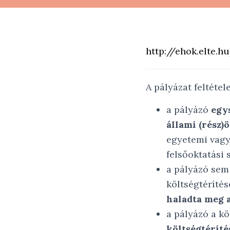
m
http://ehok.elte
A pályázat feltétele
a pályázó
egy
állami (rész)
egyetemi vagy 
felsőoktatási 
a pályázó sem
költségtéríté
haladta meg a
a pályázó a k
költségtérít