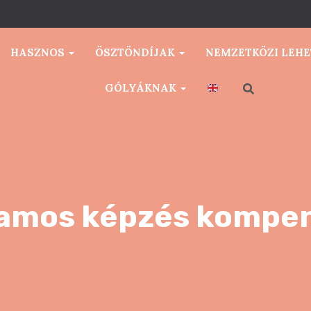
HASZNOS
ÖSZTÖNDÍJAK
NEMZETKÖZI LEH
GÓLYÁKNAK
amos képzés kompen