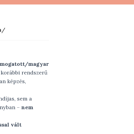
a/
támogatott/magyar
korábbi rendszerű
an képzés,
díjas, sem a
onyban –
nem
sal vált