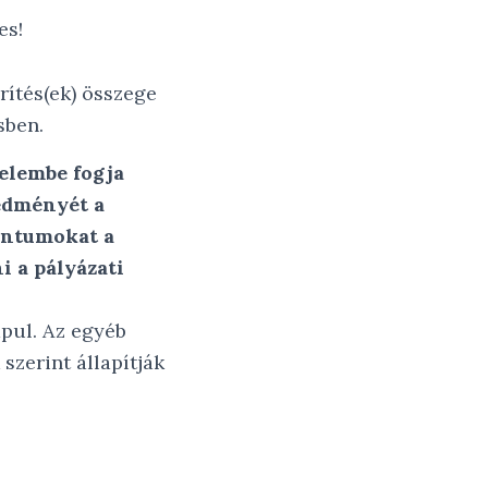
es!
rítés(ek) összege
sben.
yelembe fogja
redményét a
entumokat a
i a pályázati
apul. Az egyéb
szerint állapítják